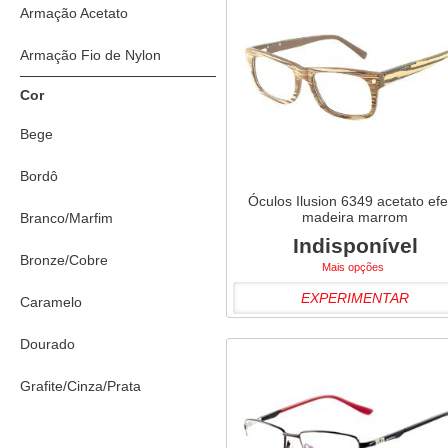
Armação Acetato
Armação Fio de Nylon
Cor
Bege
Bordô
Óculos Ilusion 6349 acetato efe
madeira marrom
Branco/Marfim
Indisponível
Bronze/Cobre
Mais opções
EXPERIMENTAR
Caramelo
Dourado
Grafite/Cinza/Prata
Lilás/Pink/Rosa