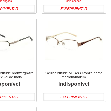
is opções
Mais opções
ERIMENTAR
EXPERIMENTAR
titude bronze/grafite
Óculos Atitude AT1483 bronze haste
exível de mola
marrom/marfim
sponível
Indisponível
ERIMENTAR
EXPERIMENTAR