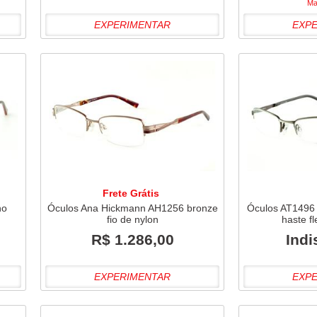
Ma
EXPERIMENTAR
EXP
Frete Grátis
ho
Óculos Ana Hickmann AH1256 bronze
Óculos AT1496 A
o
fio de nylon
haste fl
R$ 1.286,00
Indi
EXPERIMENTAR
EXP