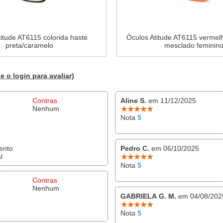
itude AT6115 colorida haste
Óculos Atitude AT6115 verme
preta/caramelo
mesclado feminin
e o login para avaliar)
Contras
Aline S.
em 11/12/2025
Nenhum
Nota
5
ento
Pedro C.
em 06/10/2025
l
Nota
5
Contras
Nenhum
GABRIELA G. M.
em 04/08/202
Nota
5