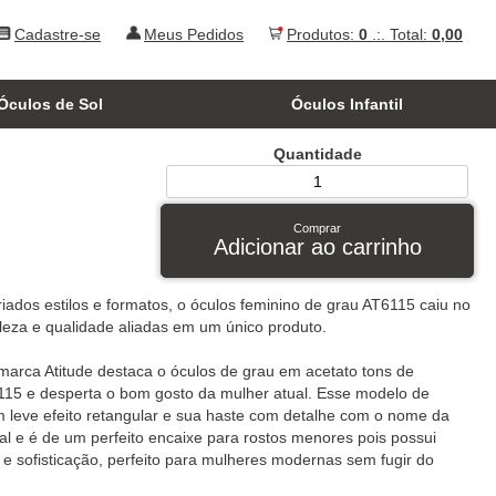
Cadastre-se
Meus Pedidos
Produtos:
0
.:. Total:
0,00
Óculos de Sol
Óculos Infantil
Quantidade
Comprar
Adicionar ao carrinho
dos estilos e formatos, o óculos feminino de grau AT6115 caiu no
eza e qualidade aliadas em um único produto.
marca Atitude destaca o óculos de grau em acetato tons de
5 e desperta o bom gosto da mulher atual. Esse modelo de
leve efeito retangular e sua haste com detalhe com o nome da
 e é de um perfeito encaixe para rostos menores pois possui
 sofisticação, perfeito para mulheres modernas sem fugir do