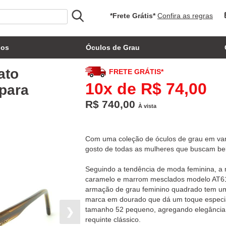
*Frete Grátis*
Confira as regras
los
Óculos de Grau
ato
FRETE GRÁTIS*
10x de R$ 74,00
para
R$ 740,00
À vista
Com uma coleção de óculos de grau em varia
gosto de todas as mulheres que buscam bel
Seguindo a tendência de moda feminina, a 
caramelo e marrom mesclados modelo AT611
armação de grau feminino quadrado tem um 
marca em dourado que dá um toque especial
tamanho 52 pequeno, agregando elegância e
❯
requinte clássico.