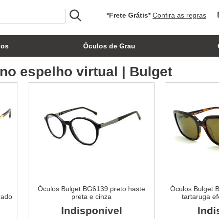
*Frete Grátis*
Confira as regras
los
Óculos de Grau
o espelho virtual | Bulget
Óculos Bulget BG6139 preto haste
Óculos Bulget 
rado
preta e cinza
tartaruga ef
Indisponível
Indi