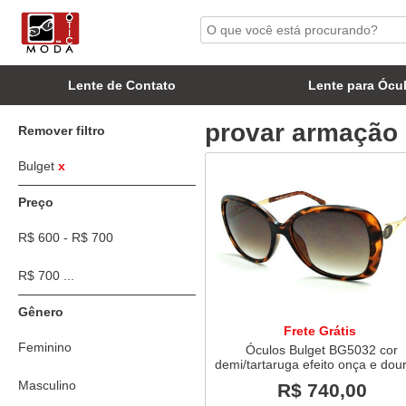
Lente de Contato
Lente para Ócu
provar armação n
Remover filtro
Bulget
x
Preço
R$ 600 - R$ 700
R$ 700 ...
Gênero
Frete Grátis
Feminino
Óculos Bulget BG5032 cor
demi/tartaruga efeito onça e dou
Masculino
R$ 740,00