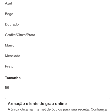
Azul
Bege
Dourado
Grafite/Cinza/Prata
Marrom
Mesclado
Preto
Tartaruga/Onça
Tamanho
56
Armação e lente de grau online
A única ótica na internet de óculos para sua receita. Confiança