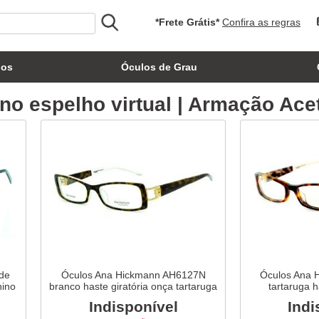
*Frete Grátis*
Confira as regras
los
Óculos de Grau
o espelho virtual | Armação Acet
de
Óculos Ana Hickmann AH6127N
Óculos Ana 
nino
branco haste giratória onça tartaruga
tartaruga 
Indisponível
Indi