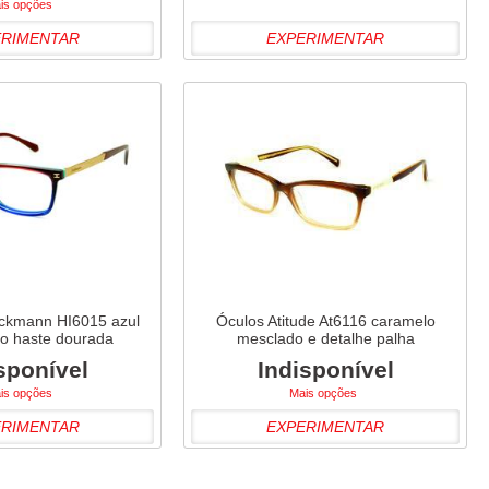
is opções
ERIMENTAR
EXPERIMENTAR
ickmann HI6015 azul
Óculos Atitude At6116 caramelo
ho haste dourada
mesclado e detalhe palha
sponível
Indisponível
is opções
Mais opções
ERIMENTAR
EXPERIMENTAR