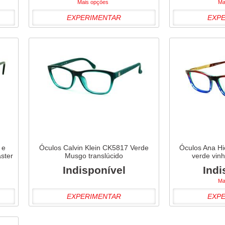
Mais opções
Ma
EXPERIMENTAR
EXP
 e
Óculos Calvin Klein CK5817 Verde
Óculos Ana H
ster
Musgo translúcido
verde vin
Indisponível
Indi
Ma
EXPERIMENTAR
EXP