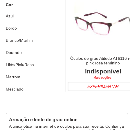
Cor
Azul
Bordô
Branco/Marfim
Dourado
Óculos de grau Atitude AT6116 
pink rosa feminino
Lilás/Pink/Rosa
Indisponível
Marrom
Mais opções
EXPERIMENTAR
Mesclado
Preto
Roxo
Armação e lente de grau online
Tartaruga/Onça
A única ótica na internet de óculos para sua receita. Confiança