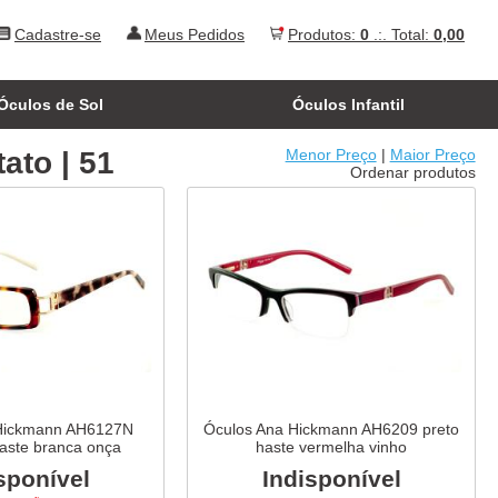
Cadastre-se
Meus Pedidos
Produtos:
0
.:. Total:
0,00
Óculos de Sol
Óculos Infantil
ato | 51
Menor Preço
|
Maior Preço
Ordenar produtos
Hickmann AH6127N
Óculos Ana Hickmann AH6209 preto
haste branca onça
haste vermelha vinho
sponível
Indisponível