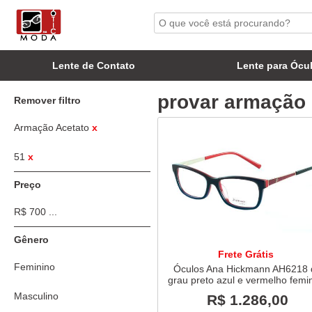
Lente de Contato
Lente para Ócu
provar armação n
Remover filtro
Armação Acetato
x
51
x
Preço
R$ 700 ...
Gênero
Frete Grátis
Feminino
Óculos Ana Hickmann AH6218 
grau preto azul e vermelho femi
Masculino
R$ 1.286,00