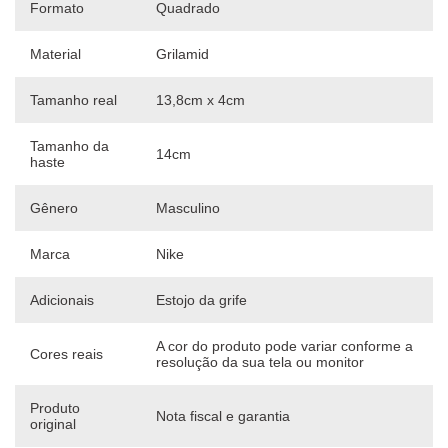
Formato
Quadrado
Material
Grilamid
Tamanho real
13,8cm x 4cm
Tamanho da
14cm
haste
Gênero
Masculino
Marca
Nike
Adicionais
Estojo da grife
A cor do produto pode variar conforme a
Cores reais
resolução da sua tela ou monitor
Produto
Nota fiscal e garantia
original