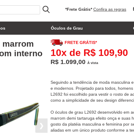
*Frete Grátis*
Confira as regras
los
Óculos de Grau
o marrom
FRETE GRÁTIS*
10x de R$ 109,90
com interno
R$ 1.099,00
À vista
Seguindo a tendência de moda masculina e 
e modernos. Projetado para todos, homens
L2692 foi escolhido para vestir o rosto de
como a simplicidade de seu design diferenci
O óculos de grau L2692 desenvolvido em ac
marrom demi tartaruga efeito onça e suas h
gosto da platéia masculina e feminina por
❯
aliadas em um único produto conforme a t