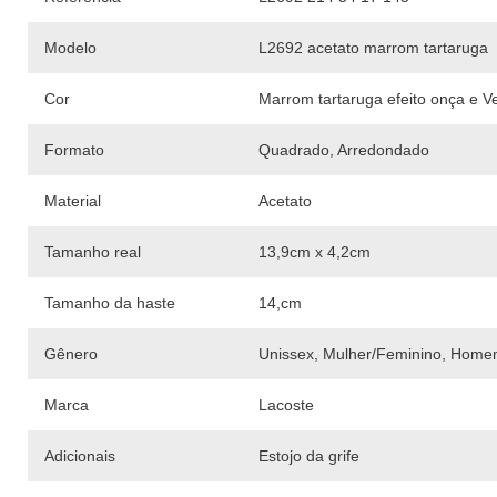
Modelo
L2692 acetato marrom tartaruga
Cor
Marrom tartaruga efeito onça e V
Formato
Quadrado, Arredondado
Material
Acetato
Tamanho real
13,9cm x 4,2cm
Tamanho da haste
14,cm
Gênero
Unissex, Mulher/Feminino, Home
Marca
Lacoste
Adicionais
Estojo da grife