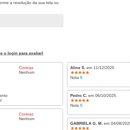
forme a resolução da sua tela ou
e o login para avaliar)
Contras
Aline S.
em 11/12/2025
Nenhum
Nota
5
ento
Pedro C.
em 06/10/2025
l
Nota
5
Contras
Nenhum
GABRIELA G. M.
em 04/08/202