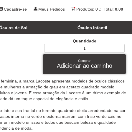
Cadastre-se
Meus Pedidos
Produtos:
0
.:. Total:
0,00
Óculos de Sol
Óculos Infantil
Quantidade
Comprar
Adicionar ao carrinho
feminina, a marca Lacoste apresenta modelos de óculos clássicos
 e mulheres a armação de grau em acetato quadrado modelo
 adultos e jovens. E essa armação da Lacoste é um ótimo exemplo de
ado dá um toque especial de elegância e estilo.
etato e sua frontal no formato quadrado efeito arredondado na cor
astes interna no verde e externa marrom com friso verde caiu no
 ser um modelo unissex e todos que buscam beleza e qualidade
endência de moda.