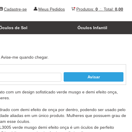
Cadastre-se
Meus Pedidos
Produtos:
0
.:. Total:
0,00
Óculos de Sol
Óculos Infantil
. Avise-me quando chegar.
ato com um design sofisticado verde musgo e demi efeito onça,
heres.
rado com demi efeito de onça por dentro, podendo ser usado pelo
idade aliadas em um único produto. Mulheres que possuem grau de
ram esse óculos.
L3005 verde musgo demi efeito onça é um óculos de perfeito