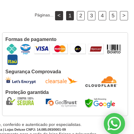
Páginas...
<
1
2
3
4
5
>
Formas de pagamento
Segurança Comprovada
Proteção garantida
 conferido e autenticado por especialistas.
da | Lojas Deluxe CNPJ: 14.085.093/0001-09
iamente para a rede de lojas físicas e televendas.