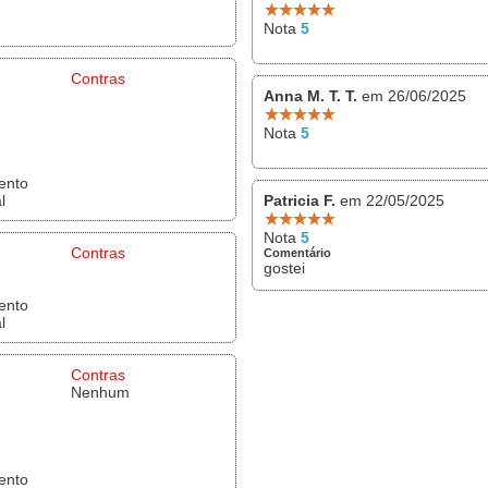
Nota
5
Contras
Anna M. T. T.
em 26/06/2025
Nota
5
ento
l
Patricia F.
em 22/05/2025
Nota
5
Contras
Comentário
gostei
ento
l
Contras
Nenhum
ento