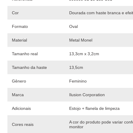
Cor
Dourada com haste branca e efeit
Formato
Oval
Material
Metal Monel
Tamanho real
13,3cm x 3,2cm
Tamanho da haste
13,5cm
Gênero
Feminino
Marca
Ilusion Corporation
Adicionais
Estojo + flanela de limpeza
A cor do produto pode variar con
Cores reais
monitor