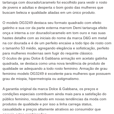
tartaruga com dourado/caramelo foi escolhido para vestir o rosto
de jovens e adultas e desperta o bom gosto das mulheres que
buscam beleza e qualidade aliadas em um único produto.
O modelo DG3249 destaca seu formato quadrado com efeito
gatinho e sua cor da parte externa marrom Demi tartaruga efeito
onça e interna a cor dourado/caramelo em tom ouro e nas suas
hastes detalhe com as iniciais do nome da marca D&G em metal
na cor dourada e é de um perfeito encaixe a todo tipo de rosto com
o tamanho 53 médio, agregando elegância e sofisticação, perfeito
para mulheres modernas sem fugir do requinte clássico.
O óculos de grau Dolce & Gabbana armação em acetato gatinha
quadrada, se destaca como uma nova tendência de produto de
qualidade se adequando a todo rosto feminino. Armação de grau
feminino modelo DG3249 é excelente para mulheres que possuem
grau de miopia, hipermetropia ou astigmatismo.
A garantia original da marca Dolce & Gabbana, os preços e
condições especiais contribuem ainda mais para a satisfação do
público feminino, resultando em novas tendências da moda com
produtos de qualidade e por isso a linha carrega status,
casualidade e preços altamente atrativos ao consumidor que