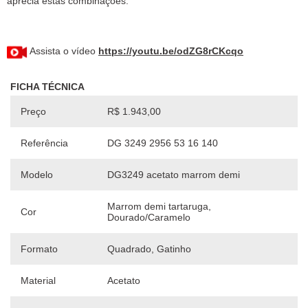
aprecia estas combinações.
Assista o vídeo
https://youtu.be/odZG8rCKcqo
FICHA TÉCNICA
Preço
R$ 1.943,00
Referência
DG 3249 2956 53 16 140
Modelo
DG3249 acetato marrom demi
Marrom demi tartaruga,
Cor
Dourado/Caramelo
Formato
Quadrado, Gatinho
Material
Acetato