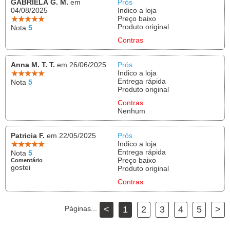
GABRIELA G. M.
em
Prós
04/08/2025
Indico a loja
Preço baixo
Produto original
Nota
5
Contras
Anna M. T. T.
em 26/06/2025
Prós
Indico a loja
Entrega rápida
Nota
5
Produto original
Contras
Nenhum
Patricia F.
em 22/05/2025
Prós
Indico a loja
Entrega rápida
Nota
5
Preço baixo
Comentário
gostei
Produto original
Contras
Páginas...
<
1
2
3
4
5
>