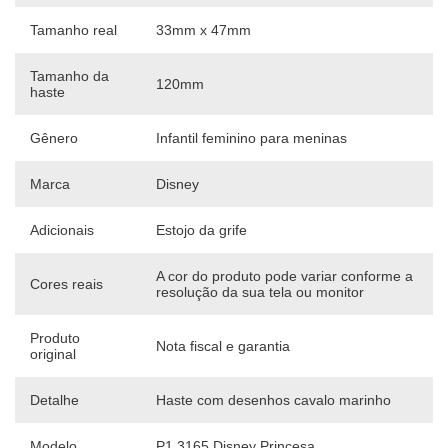
Tamanho real
33mm x 47mm
Tamanho da
120mm
haste
Gênero
Infantil feminino para meninas
Marca
Disney
Adicionais
Estojo da grife
A cor do produto pode variar conforme a
Cores reais
resolução da sua tela ou monitor
Produto
Nota fiscal e garantia
original
Detalhe
Haste com desenhos cavalo marinho
Modelo
P1 3165 Disney Princesa