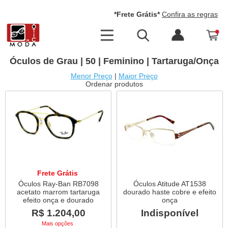
*Frete Grátis*
Confira as regras
Óculos de Grau | 50 | Feminino | Tartaruga/Onça
Menor Preço
|
Maior Preço
Ordenar produtos
Frete Grátis
Óculos Ray-Ban RB7098
Óculos Atitude AT1538
acetato marrom tartaruga
dourado haste cobre e efeito
efeito onça e dourado
onça
R$ 1.204,00
Indisponível
Mais opções