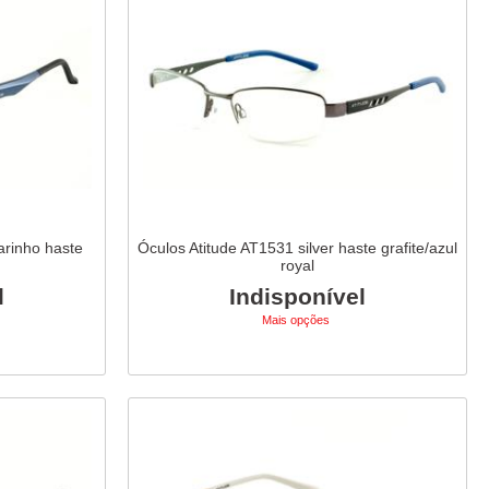
arinho haste
Óculos Atitude AT1531 silver haste grafite/azul
royal
l
Indisponível
Mais opções