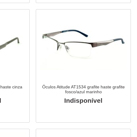
 haste cinza
Óculos Atitude AT1534 grafite haste grafite
fosco/azul marinho
l
Indisponível