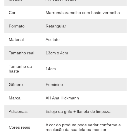
Cor
Marrom/caramelho com haste vermelha
Formato
Retangular
Material
Acetato
Tamanho real
13cm x 4cm
Tamanho da
14cm
haste
Gênero
Feminino
Marca
AH Ana Hickmann
Adicionais
Estojo da grife + flanela de limpeza
A cor do produto pode variar conforme a
Cores reais
resolução da sua tela ou monitor